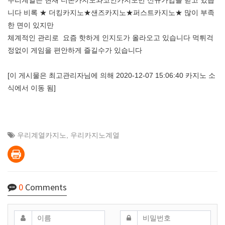
우리계열은 현재 더존카지노와코인카지노만 신규가입을 받고 있습
니다 비록 ★ 더킹카지노★샌즈카지노★퍼스트카지노★ 많이 부족
한 면이 있지만
체계적인 관리로 요즘 핫하게 인지도가 올라오고 있습니다 먹튀걱
정없이 게임을 편안하게 즐길수가 있습니다
[이 게시물은 최고관리자님에 의해 2020-12-07 15:06:40 카지노 소
식에서 이동 됨]
우리계열카지노
,
우리카지노계열
0
Comments