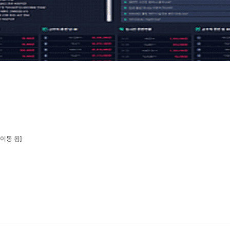
 이동 됨]