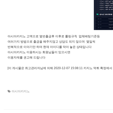
아시아카지노 고액으로 몇번출금후 이후로 롤링규칙 업체배팅기준등
여러가지 방법으로 출금을 해주지않고 상담도 되지 않으며 몇일씩
반복적으로 이야기만 하며 현재 아이디를 막아 놓은 상태입니다
아시아카지노 이용하시는 회원님들이 있으시면
이용자제를 권고해 드립니다
[이 게시물은 최고관리자님에 의해 2020-12-07 15:08:11 카지노 먹튀 확정에서
아시아카지노