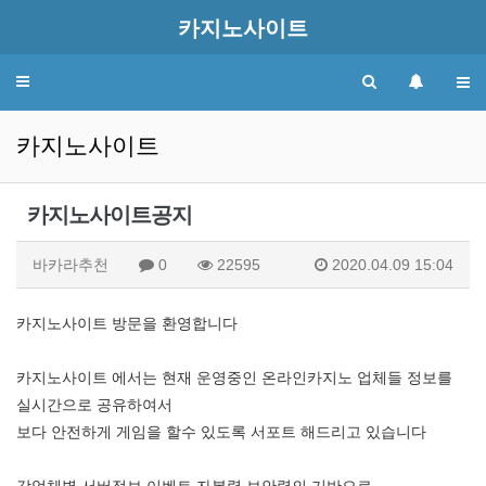
카지노사이트
Toggle
navigation
카지노사이트
카지노사이트공지
바카라추천
0
22595
2020.04.09 15:04
카지노사이트 방문을 환영합니다
카지노사이트 에서는 현재 운영중인 온라인카지노 업체들 정보를
실시간으로 공유하여서
보다 안전하게 게임을 할수 있도록 서포트 해드리고 있습니다