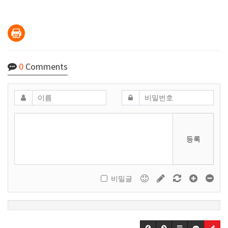
0
Comments
등록
비밀글