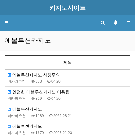
카지노사이트
Toggle
navigation
에볼루션카지노
제목
에볼루션카지노 사칭주의
바카라추천
333
04.20
안전한 에볼루션카지노 이용팁
바카라추천
329
04.20
에볼루션카지노
바카라추천
1189
2025.08.21
에볼루션카지노
바카라추천
1679
2025.01.23