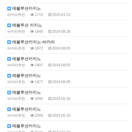
에볼루션카지노
바카라추천
1715
2025.01.23
에볼루션 카지노
바카라추천
1840
2024.08.28
에볼루션카지노-바카라
바카라추천
1872
2024.08.05
에볼루션카지노
바카라추천
1807
2024.08.05
에볼루션카지노
바카라추천
1877
2024.08.05
에볼루션카지노
바카라추천
2095
2024.05.18
에볼루션카지노
바카라추천
2059
2024.05.16
에볼루션카지노