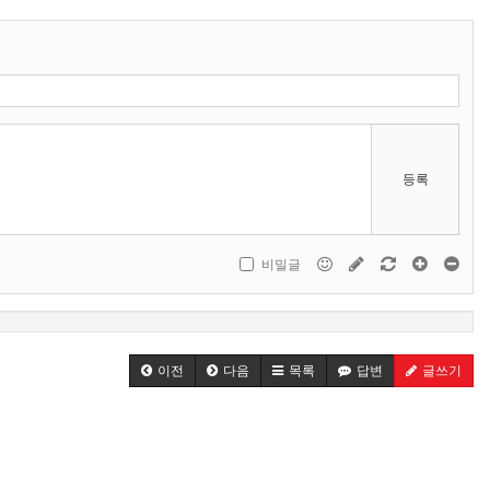
등록
비밀글
이전
다음
목록
답변
글쓰기