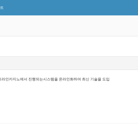
트
오프라인카지노에서 진행되는시스템을 온라인화하여 최신 기술을 도입