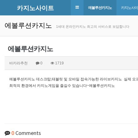
카지노사이트
Toggle
에볼루션카지노
카지노사이
navigation
에볼루션카지노
1세대 온라인카지노 최고의 서비스로 보답합니다
에볼루션카지노
바카라추천
0
1719
에볼루션카지노 데스크탑,태블릿 및 모바일 접속가능한 라이브카지노 실제 
최적의 환경에서 카지노게임을 즐길수 있습니다~에볼루션카지노
0
Comments