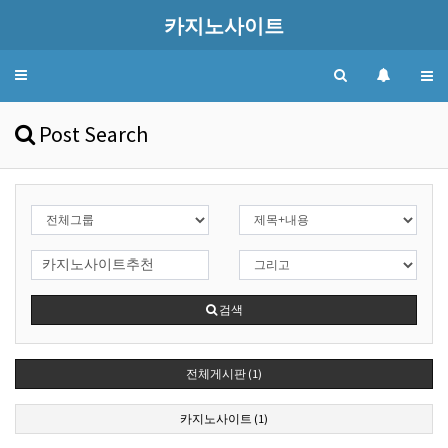
카지노사이트
Toggle
navigation
Post Search
검색
전체게시판 (1)
카지노사이트 (1)