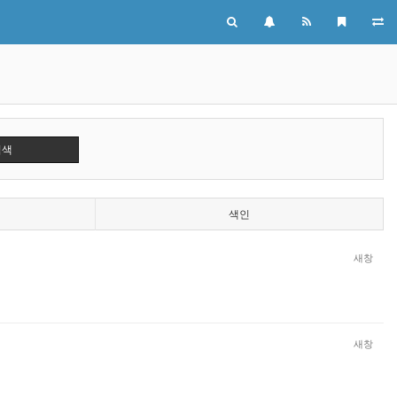
검색
색인
새창
새창