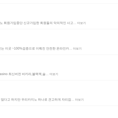
노 회원가입중단 신규가입한 회원들의 악의적인 사고…
더보기
는 이곳 ~100%검증으로 이뤄진 안전한 온라인카…
더보기
casino 최신버전 바카라,블랙잭,슬…
더보기
 많다고 하지만 우리카지노 하나로 견고하게 자리잡…
더보기