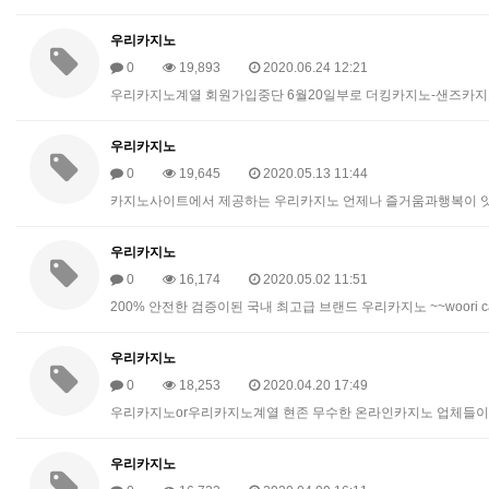
우리카지노
0
19,893
2020.06.24 12:21
우리카지노계열 회원가입중단 6월20일부로 더킹카지노-샌즈카지
우리카지노
0
19,645
2020.05.13 11:44
카지노사이트에서 제공하는 우리카지노 언제나 즐거움과행복이 잇
우리카지노
0
16,174
2020.05.02 11:51
200% 안전한 검증이된 국내 최고급 브랜드 우리카지노 ~~woori 
우리카지노
0
18,253
2020.04.20 17:49
우리카지노or우리카지노계열 현존 무수한 온라인카지노 업체들이
우리카지노