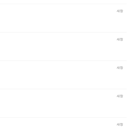
새창
새창
새창
새창
새창