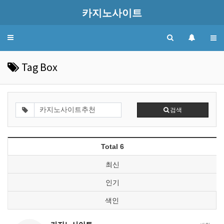
카지노사이트
Toggle
navigation
Tag Box
검색
Total 6
최신
인기
색인