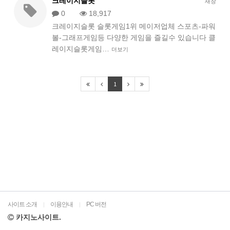
크레이지슬롯
새창
0
18,917
크레이지슬롯 슬롯게임1위 메이저업체 스포츠-파워
볼-그래프게임등 다양한 게임을 즐길수 있습니다 클
레이지슬롯게임…
더보기
1
사이트 소개
이용안내
PC 버전
|
|
카지노사이트.