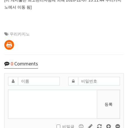
[이 게시물은 최고관리자님에 의해 2020-12-07 15:11:44 우리카지
노에서 이동 됨]
우리카지노
0
Comments
등록
비밀글