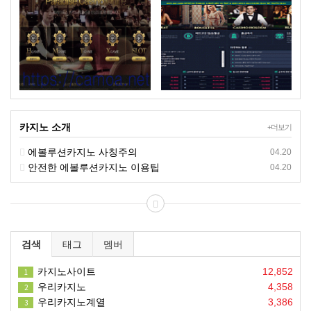
카지노 소개
+더보기
에볼루션카지노 사칭주의
04.20
안전한 에볼루션카지노 이용팁
04.20
검색
태그
멤버
카지노사이트
12,852
1
우리카지노
4,358
2
우리카지노계열
3,386
3