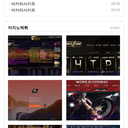
바카라사이트
04.30
바카라사이트
04.10
카지노먹튀
+더보기