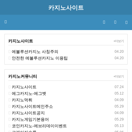
카지노사이트
Toggle
navigation
카지노사이트
+더보기
에볼루션카지노 사칭주의
04.20
안전한 에볼루션카지노 이용팁
04.20
카지노커뮤니티
+더보기
카지노사이트
07.24
에그카지노-에그벳
05.12
카지노먹튀
04.09
카지노사이트메인주소
05.29
카지노사이트공지
04.09
카지노게임기본용어
05.29
코인카지노-에브리데이이벤트
05.13